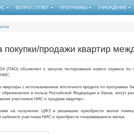
НИС
ВОПРОС-ОТВЕТ
ПРОГРАММЫ
УЧРЕЖДЕНИЕ
ости
а покупки/продажи квартир ме
4 (ПАО) объявляет о запуске тестирования нового сервиса по 
 НИС.
е квартиры с использованием ипотечного кредита по программе 
я обременения в пользу Российской Федерации и банка, могут ра
ения участников НИС о продаже квартир».
праве на получение ЦЖЗ и решившие приобрести жилое помещ
м кабинете участника НИС и приобрести понравившееся жилье.