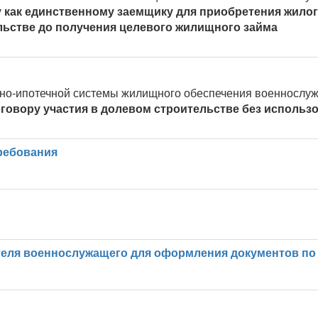
у как единственному заемщику для приобретения жил
льстве до получения целевого жилищного займа
ьно-ипотечной системы жилищного обеспечения военносл
овору участия в долевом строительстве без использо
ребования
теля военнослужащего для оформления документов по